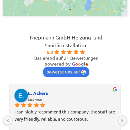
Niepmann GmbH Heizung- und
Sanitärinstallation
5.0
Basierend auf 21 Bewertungen
powered by
G
o
o
g
l
e
bewerte uns auf
E. Ackers
Gerd-Mi
ast year
2 years a
ighly recommend this company; the staff are 
The Niepmann c
endly, reliable, and courteous.
Mr. Klemm are 
emergency servi