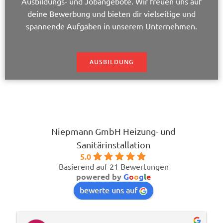
Ausbildungs- und Jobangebote. Wir freuen uns auf
deine Bewerbung und bieten dir vielseitige und
spannende Aufgaben in unserem Unternehmen.
AUSBILDUNG
Niepmann GmbH Heizung- und
Sanitärinstallation
5.0
Basierend auf 21 Bewertungen
powered by
G
o
o
g
l
e
bewerte uns auf