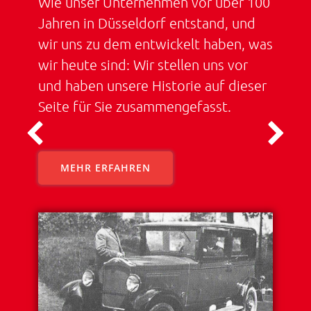
Wie unser Unternehmen vor über 100
Jahren in Düsseldorf entstand, und
wir uns zu dem entwickelt haben, was
wir heute sind: Wir stellen uns vor
und haben unsere Historie auf dieser
Seite für Sie zusammengefasst.
MEHR ERFAHREN