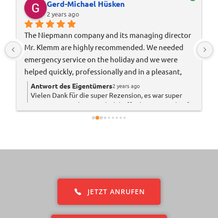
Gerd-Michael Hüsken
2 years ago
 
The Niepmann company and its managing director 
Mr. Klemm are highly recommended. We needed 
emergency service on the holiday and we were 
helped quickly, professionally and in a pleasant, 
humane manner. Plus a friendly conversation! 5 
Antwort des Eigentümers
2 years ago
Vielen Dank für die super Rezension, es war super
stars!
entspannt mit Ihnen und ich hoffe das wir in Zukunft
weiter zusammenarbeiten. Gerne arbeiten wir für so
nette Kunden! Vielen Dank!
JETZT ANRUFEN