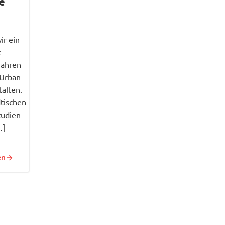
e
ir ein
t
Jahren
(Urban
talten.
dtischen
tudien
…]
en