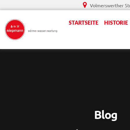
Zum
Volmerswerther Str
Inhalt
springen
STARTSEITE
HISTORIE
Blog