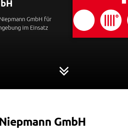
mbH
ie Niepmann GmbH für
mgebung im Einsatz
r Niepmann GmbH