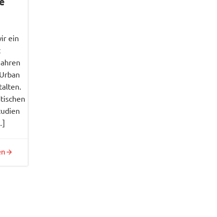
e
ir ein
t
Jahren
(Urban
talten.
dtischen
tudien
…]
en