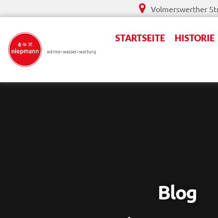
Zum
Volmerswerther Str
Inhalt
springen
STARTSEITE
HISTORIE
Blog