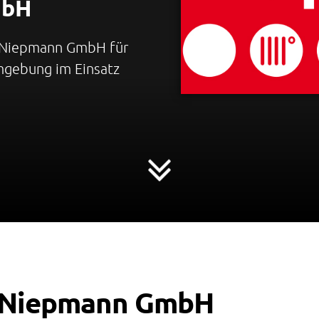
mbH
ie Niepmann GmbH für
mgebung im Einsatz
r Niepmann GmbH